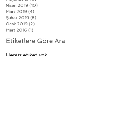
Nisan 2019
(10)
10 yazı
Mart 2019
(4)
4 yazı
Şubat 2019
(8)
8 yazı
Ocak 2019
(2)
2 yazı
Mart 2016
(1)
1 yazı
Etiketlere Göre Ara
Henüz etiket yok.
Bizi Takip Edin
Hakkımızda
SIK SORULAN SORULAR