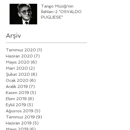
Tango Müziği'nin
İlahları-2 "OSVALDO
PUGLIESE"
Arşiv
Temmuz 2020
(1)
1 yazı
Haziran 2020
(7)
7 yazı
Mayıs 2020
(6)
6 yazı
Mart 2020
(2)
2 yazı
Şubat 2020
(6)
6 yazı
Ocak 2020
(6)
6 yazı
Aralık 2019
(7)
7 yazı
Kasım 2019
(5)
5 yazı
Ekim 2019
(6)
6 yazı
Eylül 2019
(5)
5 yazı
Ağustos 2019
(5)
5 yazı
Temmuz 2019
(9)
9 yazı
Haziran 2019
(5)
5 yazı
Mayıs 2019
(6)
6 yazı