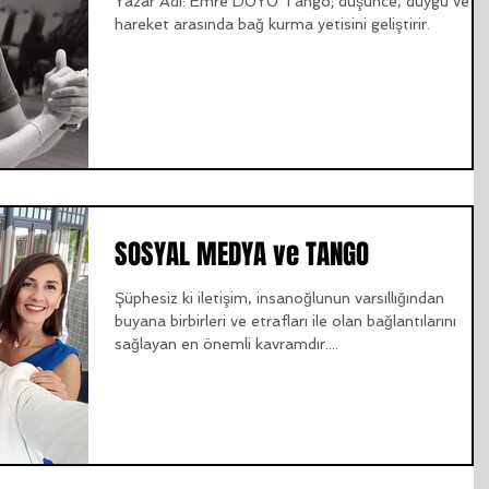
Yazar Adı: Emre DUYU Tango; düşünce, duygu ve
hareket arasında bağ kurma yetisini geliştirir.
SOSYAL MEDYA ve TANGO
Şüphesiz ki iletişim, insanoğlunun varsıllığından
buyana birbirleri ve etrafları ile olan bağlantılarını
sağlayan en önemli kavramdır....