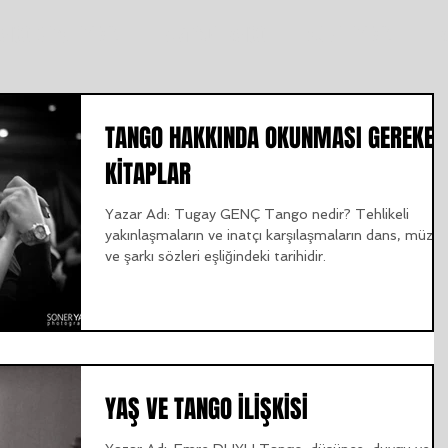
ANGO DERSLERİMİZ
istanbul TANGO
ŞUBELERİMİZ
T
TANGO HAKKINDA OKUNMASI GEREKEN
KİTAPLAR
Yazar Adı: Tugay GENÇ Tango nedir? Tehlikeli
yakınlaşmaların ve inatçı karşılaşmaların dans, müzik
ve şarkı sözleri eşliğindeki tarihidir.
YAŞ VE TANGO İLİŞKİSİ