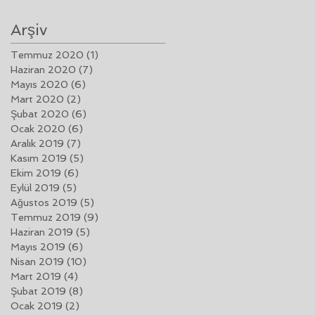
Arşiv
Temmuz 2020
(1)
1 yazı
Haziran 2020
(7)
7 yazı
Mayıs 2020
(6)
6 yazı
Mart 2020
(2)
2 yazı
Şubat 2020
(6)
6 yazı
Ocak 2020
(6)
6 yazı
e
Aralık 2019
(7)
7 yazı
Kasım 2019
(5)
5 yazı
Ekim 2019
(6)
6 yazı
Eylül 2019
(5)
5 yazı
Ağustos 2019
(5)
5 yazı
Temmuz 2019
(9)
9 yazı
Haziran 2019
(5)
5 yazı
Mayıs 2019
(6)
6 yazı
Nisan 2019
(10)
10 yazı
Mart 2019
(4)
4 yazı
Şubat 2019
(8)
8 yazı
Ocak 2019
(2)
2 yazı