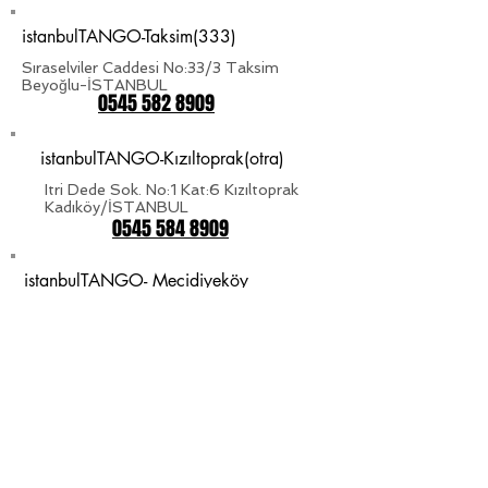
istanbulTANGO-Taksim(333)
Sıraselviler Caddesi No:33/3 Taksim
Beyoğlu-İSTANBUL
0545 582 8909
istanbulTANGO-Kızıltoprak(otra)
Itri Dede Sok. No:1 Kat:6 Kızıltoprak
Kadıköy/İSTANBUL
0545 584 8909
istanbulTANGO- Mecidiyeköy
Gülbahar Mah.Avni Dillgil SK. NO.6 D.3
Mecidiyeköy-Şişli/İSTANBUL
0545 582 8909