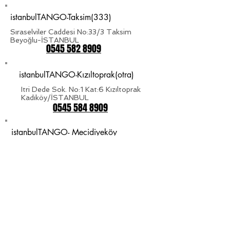
istanbulTANGO-Taksim(333)
Sıraselviler Caddesi No:33/3 Taksim
Beyoğlu-İSTANBUL
0545 582 8909
istanbulTANGO-Kızıltoprak(otra)
Itri Dede Sok. No:1 Kat:6 Kızıltoprak
Kadıköy/İSTANBUL
0545 584 8909
istanbulTANGO- Mecidiyeköy
Gülbahar Mah.Avni Dillgil SK. NO.6 D.3
Mecidiyeköy-Şişli/İSTANBUL
0545 582 8909