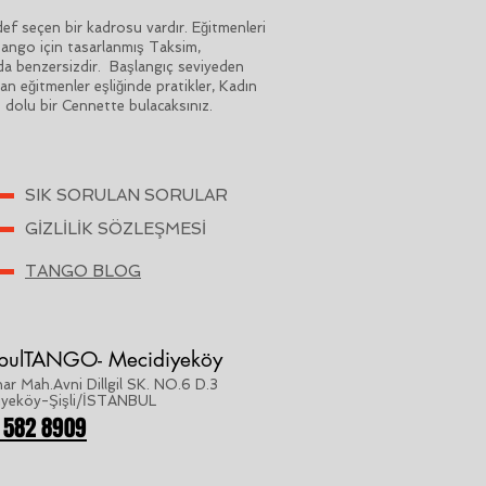
 seçen bir kadrosu vardır. Eğitmenleri
 Tango için tasarlanmış Taksim,
da benzersizdir. Başlangıç seviyeden
n eğitmenler eşliğinde pratikler, Kadın
o dolu bir Cennette bulacaksınız.
SIK SORULAN SORULAR
GİZLİLİK SÖZLEŞMESİ
TANGO BLOG
nbulTANGO- Mecidiyeköy
ar Mah.Avni Dillgil SK. NO.6 D.3
iyeköy-Şişli/İSTANBUL
 582 8909