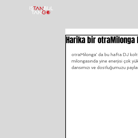
TANGO KURSU
T
Harika bir otraMilonga b
otraMilonga' da bu hafta DJ koltu
milongasında yine enerjisi çok y
dansımızı ve dostluğumuzu paylaş