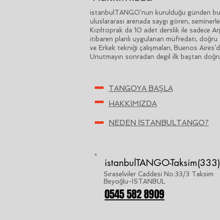
istanbulTANGO’nun kurulduğu günden bu ya
uluslararası arenada saygı gören, seminerle
Kızıltoprak da 10 adet derslik ile sadece 
itibaren planlı uygulanan müfredatı, doğru 
ve Erkek tekniği çalışmaları, Buenos Aires’
Unutmayın sonradan degil ilk baştan doğru
TANGOYA BAŞLA
HAKKIMIZDA
NEDEN İSTANBULTANGO?
istanbulTANGO-Taksim(333)
Sıraselviler Caddesi No:33/3 Taksim
Beyoğlu-İSTANBUL
0545 582 8909