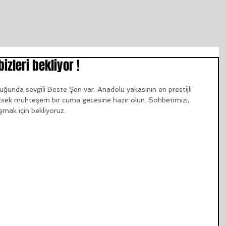
ANGO DERSLERİMİZ
istanbul TANGO
ŞUBELERİMİZ
T
izleri bekliyor !
ğunda sevgili Beste Şen var. Anadolu yakasının en prestijli 
üksek muhteşem bir cuma gecesine hazır olun. Sohbetimizi, 
mak için bekliyoruz.