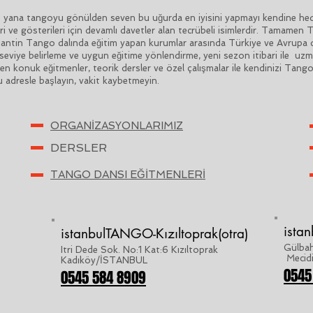
na tangoyu gönülden seven bu uğurda en iyisini yapmayı kendine hedef
ri ve gösterileri için devamlı davetler alan tecrübeli isimlerdir. Tamamen
Arjantin Tango dalında eğitim yapan kurumlar arasında Türkiye ve Avrupa 
seviye belirleme ve uygun eğitime yönlendirme, yeni sezon itibari ile uzma
den konuk eğitmenler, teorik dersler ve özel çalışmalar ile kendinizi Tang
 adresle başlayın, vakit kaybetmeyin.
ORGANİZASYONLARIMIZ
DERSLER
TANGO DANSI EĞİTMENLERİ
ista
istanbulTANGO-Kızıltoprak(otra)
Gülbah
Itri Dede Sok. No:1 Kat:6 Kızıltoprak
Mecid
Kadıköy/İSTANBUL
0545
0545 584 8909