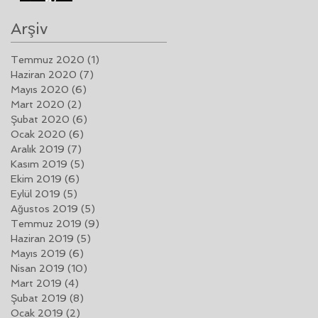
PUGLIESE"
Arşiv
Temmuz 2020
(1)
1 yazı
Haziran 2020
(7)
7 yazı
Mayıs 2020
(6)
6 yazı
Mart 2020
(2)
2 yazı
Şubat 2020
(6)
6 yazı
Ocak 2020
(6)
6 yazı
Aralık 2019
(7)
7 yazı
Kasım 2019
(5)
5 yazı
Ekim 2019
(6)
6 yazı
Eylül 2019
(5)
5 yazı
Ağustos 2019
(5)
5 yazı
Temmuz 2019
(9)
9 yazı
Haziran 2019
(5)
5 yazı
Mayıs 2019
(6)
6 yazı
Nisan 2019
(10)
10 yazı
Mart 2019
(4)
4 yazı
Şubat 2019
(8)
8 yazı
Ocak 2019
(2)
2 yazı