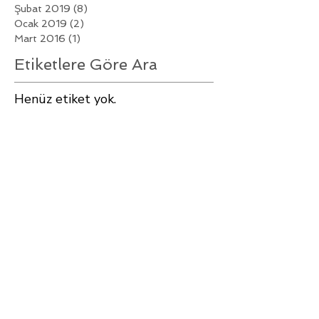
Şubat 2019
(8)
8 yazı
Ocak 2019
(2)
2 yazı
Mart 2016
(1)
1 yazı
Etiketlere Göre Ara
Henüz etiket yok.
Bizi Takip Edin
Hakkımızda
SIK SORULAN SORULAR
TANGOYA BAŞLA