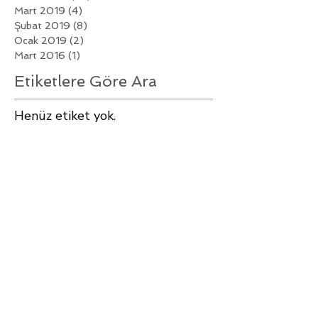
Mart 2019
(4)
4 yazı
Şubat 2019
(8)
8 yazı
Ocak 2019
(2)
2 yazı
Mart 2016
(1)
1 yazı
Etiketlere Göre Ara
Henüz etiket yok.
Bizi Takip Edin
Hakkımızda
SIK SORULAN SORULAR