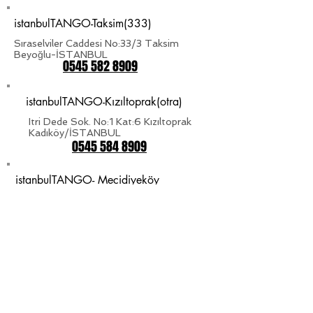
istanbulTANGO-Taksim(333)
Sıraselviler Caddesi No:33/3 Taksim
Beyoğlu-İSTANBUL
0545 582 8909
istanbulTANGO-Kızıltoprak(otra)
Itri Dede Sok. No:1 Kat:6 Kızıltoprak
Kadıköy/İSTANBUL
0545 584 8909
istanbulTANGO- Mecidiyeköy
Gülbahar Mah.Avni Dillgil SK. NO.6 D.3
Mecidiyeköy-Şişli/İSTANBUL
0545 582 8909