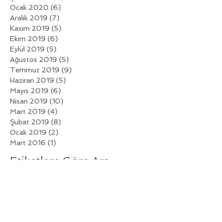
Ocak 2020
(6)
6 yazı
Aralık 2019
(7)
7 yazı
Kasım 2019
(5)
5 yazı
Ekim 2019
(6)
6 yazı
Eylül 2019
(5)
5 yazı
Ağustos 2019
(5)
5 yazı
Temmuz 2019
(9)
9 yazı
Haziran 2019
(5)
5 yazı
Mayıs 2019
(6)
6 yazı
Nisan 2019
(10)
10 yazı
Mart 2019
(4)
4 yazı
Şubat 2019
(8)
8 yazı
Ocak 2019
(2)
2 yazı
Mart 2016
(1)
1 yazı
Etiketlere Göre Ara
Henüz etiket yok.
Bizi Takip Edin