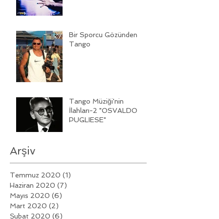
Bir Sporcu Gözünden
Tango
Tango Müziği'nin
İlahları-2 "OSVALDO
PUGLIESE"
Arşiv
Temmuz 2020
(1)
1 yazı
Haziran 2020
(7)
7 yazı
Mayıs 2020
(6)
6 yazı
Mart 2020
(2)
2 yazı
Şubat 2020
(6)
6 yazı