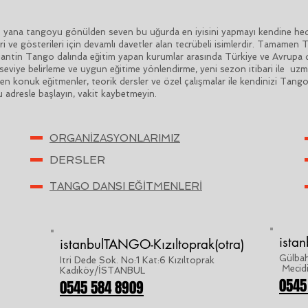
na tangoyu gönülden seven bu uğurda en iyisini yapmayı kendine hedef
ri ve gösterileri için devamlı davetler alan tecrübeli isimlerdir. Tamamen
Arjantin Tango dalında eğitim yapan kurumlar arasında Türkiye ve Avrupa 
seviye belirleme ve uygun eğitime yönlendirme, yeni sezon itibari ile uzma
den konuk eğitmenler, teorik dersler ve özel çalışmalar ile kendinizi Tang
 adresle başlayın, vakit kaybetmeyin.
ORGANİZASYONLARIMIZ
DERSLER
TANGO DANSI EĞİTMENLERİ
ista
istanbulTANGO-Kızıltoprak(otra)
Gülbah
Itri Dede Sok. No:1 Kat:6 Kızıltoprak
Mecid
Kadıköy/İSTANBUL
0545
0545 584 8909