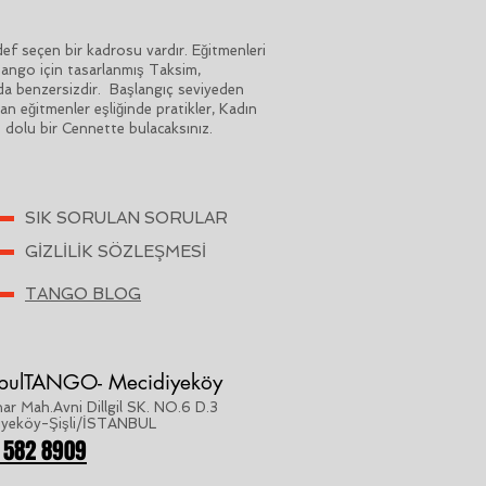
 seçen bir kadrosu vardır. Eğitmenleri
 Tango için tasarlanmış Taksim,
da benzersizdir. Başlangıç seviyeden
n eğitmenler eşliğinde pratikler, Kadın
o dolu bir Cennette bulacaksınız.
SIK SORULAN SORULAR
GİZLİLİK SÖZLEŞMESİ
TANGO BLOG
nbulTANGO- Mecidiyeköy
ar Mah.Avni Dillgil SK. NO.6 D.3
iyeköy-Şişli/İSTANBUL
 582 8909