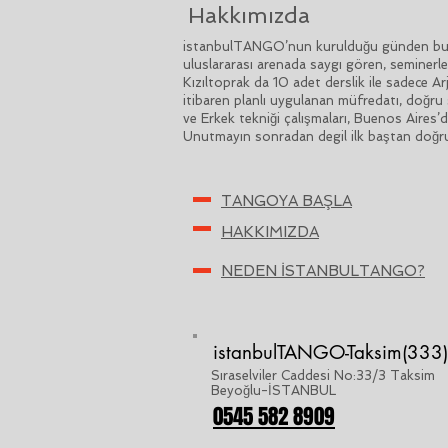
Hakkımızda
istanbulTANGO’nun kurulduğu günden bu ya
uluslararası arenada saygı gören, seminerle
Kızıltoprak da 10 adet derslik ile sadece 
itibaren planlı uygulanan müfredatı, doğru 
ve Erkek tekniği çalışmaları, Buenos Aires’
Unutmayın sonradan degil ilk baştan doğru
TANGOYA BAŞLA
HAKKIMIZDA
NEDEN İSTANBULTANGO?
istanbulTANGO-Taksim(333)
Sıraselviler Caddesi No:33/3 Taksim
Beyoğlu-İSTANBUL
0545 582 8909