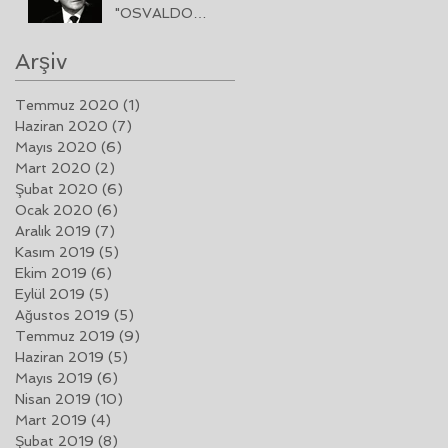
"OSVALDO
PUGLIESE"
Arşiv
Temmuz 2020
(1)
1 yazı
Haziran 2020
(7)
7 yazı
Mayıs 2020
(6)
6 yazı
Mart 2020
(2)
2 yazı
Şubat 2020
(6)
6 yazı
Ocak 2020
(6)
6 yazı
Aralık 2019
(7)
7 yazı
Kasım 2019
(5)
5 yazı
Ekim 2019
(6)
6 yazı
Eylül 2019
(5)
5 yazı
Ağustos 2019
(5)
5 yazı
Temmuz 2019
(9)
9 yazı
Haziran 2019
(5)
5 yazı
Mayıs 2019
(6)
6 yazı
Nisan 2019
(10)
10 yazı
Mart 2019
(4)
4 yazı
Şubat 2019
(8)
8 yazı