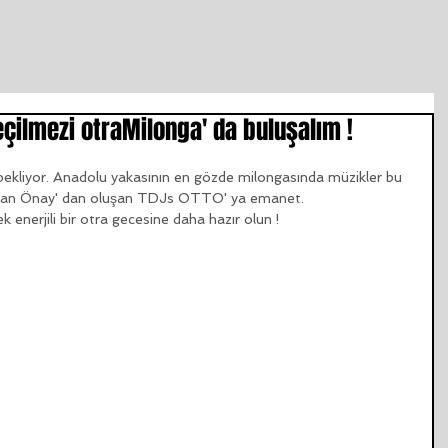
ANGO DERSLERİMİZ
istanbul TANGO
ŞUBELERİMİZ
T
çilmezi otraMilonga' da buluşalım !
 bekliyor. Anadolu yakasının en gözde milongasında müzikler bu 
Toğan Önay' dan oluşan TDJs OTTO' ya emanet.
 enerjili bir otra gecesine daha hazır olun !