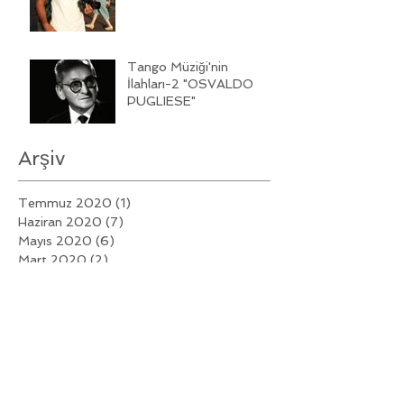
Tango Müziği'nin
İlahları-2 "OSVALDO
PUGLIESE"
Arşiv
Temmuz 2020
(1)
1 yazı
Haziran 2020
(7)
7 yazı
Mayıs 2020
(6)
6 yazı
Mart 2020
(2)
2 yazı
Şubat 2020
(6)
6 yazı
Ocak 2020
(6)
6 yazı
Aralık 2019
(7)
7 yazı
Kasım 2019
(5)
5 yazı
Ekim 2019
(6)
6 yazı
Eylül 2019
(5)
5 yazı
Ağustos 2019
(5)
5 yazı