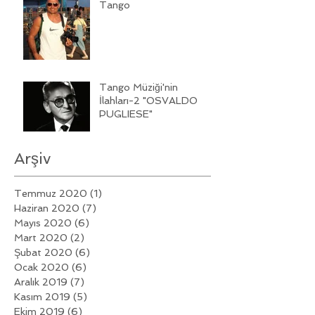
Tango
Tango Müziği'nin
İlahları-2 "OSVALDO
PUGLIESE"
Arşiv
Temmuz 2020
(1)
1 yazı
Haziran 2020
(7)
7 yazı
Mayıs 2020
(6)
6 yazı
Mart 2020
(2)
2 yazı
Şubat 2020
(6)
6 yazı
Ocak 2020
(6)
6 yazı
Aralık 2019
(7)
7 yazı
Kasım 2019
(5)
5 yazı
Ekim 2019
(6)
6 yazı