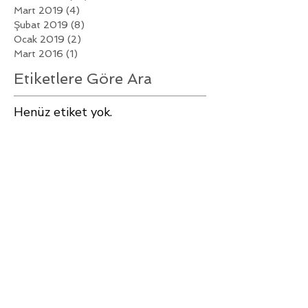
Mart 2019
(4)
4 yazı
Şubat 2019
(8)
8 yazı
Ocak 2019
(2)
2 yazı
Mart 2016
(1)
1 yazı
Etiketlere Göre Ara
Henüz etiket yok.
Bizi Takip Edin
Hakkımızda
SIK SORULAN SORULAR