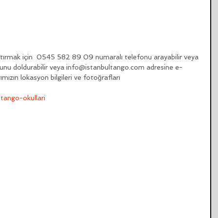
ptırmak için  0545 582 89 09 numaralı telefonu arayabilir veya 
rmunu doldurabilir veya info@istanbultango.com adresine e-
mızın lokasyon bilgileri ve fotoğrafları 
tango-okullari