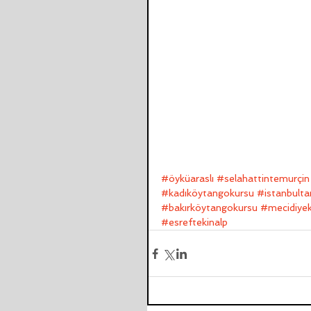
#öyküaraslı
#selahattintemurçin
#kadıköytangokursu
#istanbult
#bakırköytangokursu
#mecidiye
#esreftekinalp