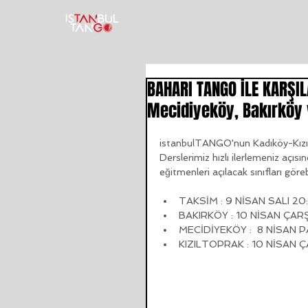
TANGO KURSU
T
BAHARI TANGO İLE KARŞI
Mecidiyeköy, Bakırköy v
istanbulTANGO'nun Kadıköy-Kızılto
Derslerimiz hızlı ilerlemeniz açıs
eğitmenleri açılacak sınıfları görebi
TAKSİM : 9 NİSAN SALI 20:
BAKIRKÖY : 10 NİSAN ÇAR
MECİDİYEKÖY :  8 NİSAN 
KIZILTOPRAK : 10 NİSAN 