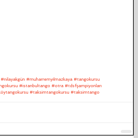
#nilayakgün
#muharremyılmazkaya
#tangokursu
angokursu
#istanbultango
#otra
#tdsfşampiyonları
köytangokursu
#taksimtangokursu
#taksimtango