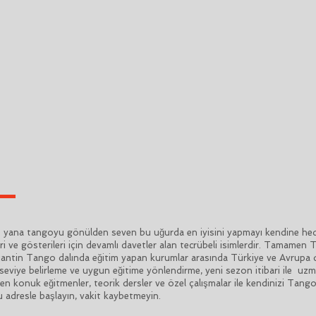
na tangoyu gönülden seven bu uğurda en iyisini yapmayı kendine hedef
ri ve gösterileri için devamlı davetler alan tecrübeli isimlerdir. Tamamen
Arjantin Tango dalında eğitim yapan kurumlar arasında Türkiye ve Avrupa 
seviye belirleme ve uygun eğitime yönlendirme, yeni sezon itibari ile uzma
den konuk eğitmenler, teorik dersler ve özel çalışmalar ile kendinizi Tang
 adresle başlayın, vakit kaybetmeyin.