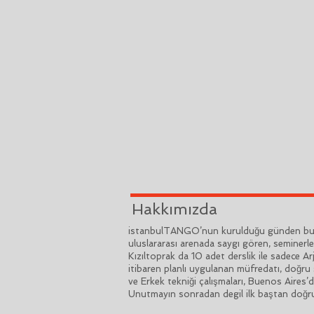
Hakkımızda
istanbulTANGO’nun kurulduğu günden bu ya
uluslararası arenada saygı gören, seminerle
Kızıltoprak da 10 adet derslik ile sadece 
itibaren planlı uygulanan müfredatı, doğru 
ve Erkek tekniği çalışmaları, Buenos Aires’
Unutmayın sonradan degil ilk baştan doğru