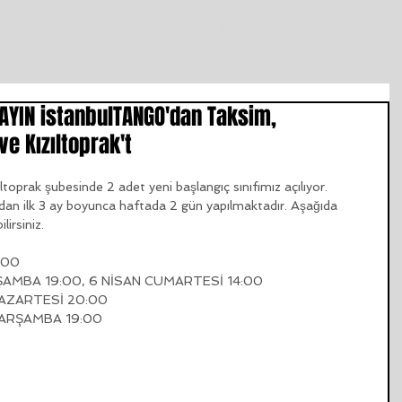
ANGO DERSLERİMİZ
istanbul TANGO
ŞUBELERİMİZ
T
LAYIN istanbulTANGO'dan Taksim,
e Kızıltoprak't
prak şubesinde 2 adet yeni başlangıç sınıfımız açılıyor. 
ından ilk 3 ay boyunca haftada 2 gün yapılmaktadır. Aşağıda 
lirsiniz. 
00   
ŞAMBA 19:00, 6 NİSAN CUMARTESİ 14:00  
PAZARTESİ 20:00  
ÇARŞAMBA 19:00 