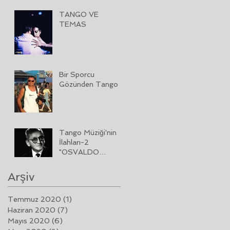
TANGO VE
TEMAS
Bir Sporcu
Gözünden Tango
Tango Müziği'nin
İlahları-2
"OSVALDO
PUGLIESE"
Arşiv
Temmuz 2020
(1)
1 yazı
Haziran 2020
(7)
7 yazı
Mayıs 2020
(6)
6 yazı