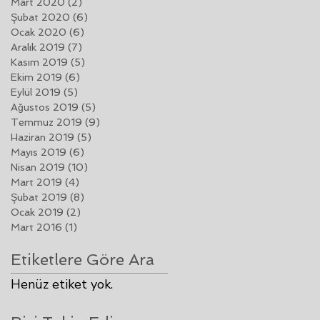
Mart 2020
(2)
2 yazı
Şubat 2020
(6)
6 yazı
Ocak 2020
(6)
6 yazı
Aralık 2019
(7)
7 yazı
Kasım 2019
(5)
5 yazı
Ekim 2019
(6)
6 yazı
Eylül 2019
(5)
5 yazı
Ağustos 2019
(5)
5 yazı
Temmuz 2019
(9)
9 yazı
Haziran 2019
(5)
5 yazı
Mayıs 2019
(6)
6 yazı
Nisan 2019
(10)
10 yazı
Mart 2019
(4)
4 yazı
Şubat 2019
(8)
8 yazı
Ocak 2019
(2)
2 yazı
Mart 2016
(1)
1 yazı
Etiketlere Göre Ara
Henüz etiket yok.