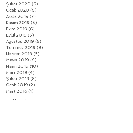
Şubat 2020
(6)
6 yazı
Ocak 2020
(6)
6 yazı
Aralık 2019
(7)
7 yazı
Kasım 2019
(5)
5 yazı
Ekim 2019
(6)
6 yazı
Eylül 2019
(5)
5 yazı
Ağustos 2019
(5)
5 yazı
Temmuz 2019
(9)
9 yazı
Haziran 2019
(5)
5 yazı
Mayıs 2019
(6)
6 yazı
Nisan 2019
(10)
10 yazı
Mart 2019
(4)
4 yazı
Şubat 2019
(8)
8 yazı
Ocak 2019
(2)
2 yazı
Mart 2016
(1)
1 yazı
Etiketlere Göre Ara
Henüz etiket yok.
Bizi Takip Edin