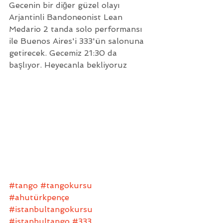
Gecenin bir diğer güzel olayı 
Arjantinli Bandoneonist Lean 
Medario 2 tanda solo performansı 
ile Buenos Aires'i 333'ün salonuna 
getirecek. Gecemiz 21:30 da 
başlıyor. Heyecanla bekliyoruz
#tango
#tangokursu
#ahutürkpençe
#istanbultangokursu
#istanbultango
#333