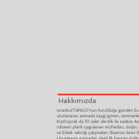
Hakkımızda
istanbulTANGO’nun kurulduğu günden bu ya
uluslararası arenada saygı gören, seminerle
Kızıltoprak da 10 adet derslik ile sadece 
itibaren planlı uygulanan müfredatı, doğru 
ve Erkek tekniği çalışmaları, Buenos Aires’
Unutmayın sonradan degil ilk baştan doğru