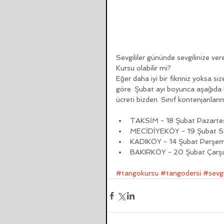
Sevgililer gününde sevgilinize ver
Kursu olabilir mi? 
Eğer daha iyi bir fikriniz yoksa
göre. Şubat ayı boyunca aşağıda b
ücreti bizden. Sınıf kontenjanlarımız
TAKSİM - 18 Şubat Pazartesi
MECİDİYEKÖY - 19 Şubat Sal
KADIKÖY - 14 Şubat Perşe
BAKIRKÖY - 20 Şubat Çarş
#tangokursu
#tangodersi
#sevgi