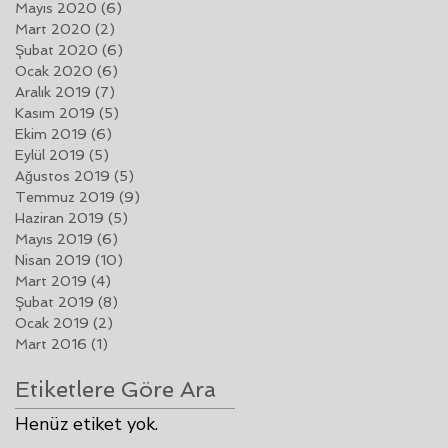
Mayıs 2020
(6)
6 yazı
Mart 2020
(2)
2 yazı
Şubat 2020
(6)
6 yazı
Ocak 2020
(6)
6 yazı
Aralık 2019
(7)
7 yazı
Kasım 2019
(5)
5 yazı
Ekim 2019
(6)
6 yazı
Eylül 2019
(5)
5 yazı
Ağustos 2019
(5)
5 yazı
Temmuz 2019
(9)
9 yazı
Haziran 2019
(5)
5 yazı
Mayıs 2019
(6)
6 yazı
Nisan 2019
(10)
10 yazı
Mart 2019
(4)
4 yazı
Şubat 2019
(8)
8 yazı
Ocak 2019
(2)
2 yazı
Mart 2016
(1)
1 yazı
Etiketlere Göre Ara
Henüz etiket yok.