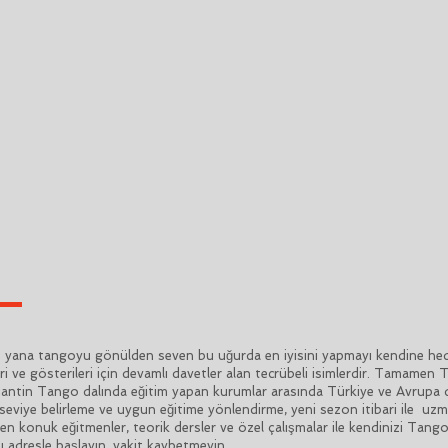
na tangoyu gönülden seven bu uğurda en iyisini yapmayı kendine hedef
ri ve gösterileri için devamlı davetler alan tecrübeli isimlerdir. Tamamen
Arjantin Tango dalında eğitim yapan kurumlar arasında Türkiye ve Avrupa 
seviye belirleme ve uygun eğitime yönlendirme, yeni sezon itibari ile uzma
den konuk eğitmenler, teorik dersler ve özel çalışmalar ile kendinizi Tang
 adresle başlayın, vakit kaybetmeyin.