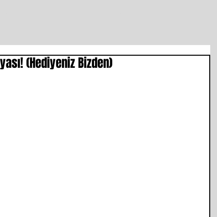
ANGO DERSLERİMİZ
istanbul TANGO
ŞUBELERİMİZ
T
ası! (Hediyeniz Bizden)