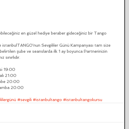
ebileceğiniz en güzel hediye beraber gideceğiniz bir Tango 
 size istanbulTANGO'nun Sevgililer Günü Kampanyası tam size 
elirtilen şube ve seanslarda ilk 1 ay boyunca Partnerinizin 
 sınırlıdır. 
 19:00     
ı 21:00  
mbe 20:00  
amba 20:00 
lilergünü
#sevgili
#istanbultango
#istanbultangokursu